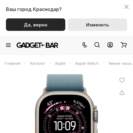
Ваш город
Краснодар?
Да, верно
Изменить
–
–
–
–
Главная
Каталог
Apple
Apple Watch
Умные часы 