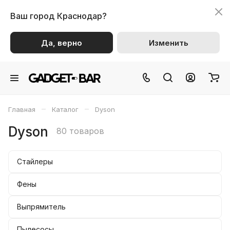
Ваш город
Краснодар?
Да, верно
Изменить
–
–
Главная
Каталог
Dyson
Dyson
80 товаров
Стайлеры
Фены
Выпрямитель
Пылесосы