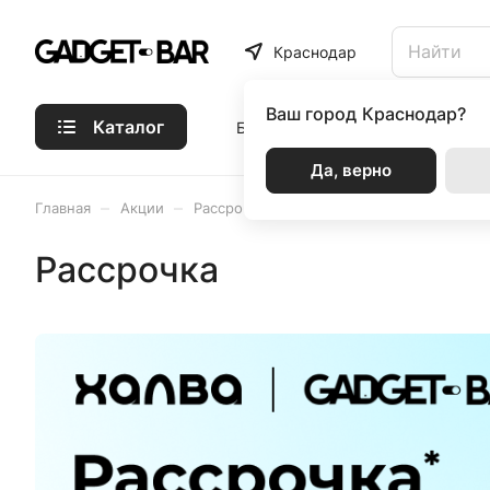
Краснодар
Ваш город
Краснодар?
Каталог
Бренды
Статьи
Акции
Р
Да, верно
–
–
Главная
Акции
Рассрочка
Рассрочка