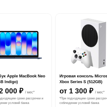
бук Apple MacBook Neo
Игровая консоль Micros
B Indigo)
Xbox Series S (512GB)
 2 000 ₽
от 1 300 ₽
/ мес*
/ мес*
одходящем сроке рассрочки и
*При подходящем сроке рассроч
ении условий банка
соблюдении условий банка