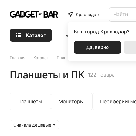
Краснодар
Ваш город
Краснодар?
Каталог
Бренды
Статьи
Акции
Р
Да, верно
–
–
Главная
Каталог
Планшеты и ПК
Планшеты и ПК
122 товара
Планшеты
Мониторы
Периферийные
Сначала дешевые