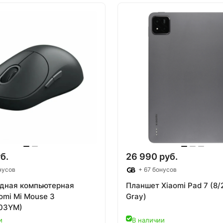
б.
26 990 руб.
нусов
+ 67 бонусов
дная компьютерная
Планшет Xiaomi Pad 7 (8
omi Mi Mouse 3
Gray)
03YM)
и
В наличии