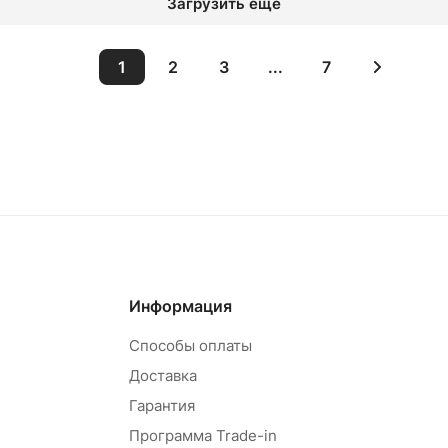
Загрузить еще
1
2
3
...
7
овар под заказ
Товар под зак
Информация
Способы оплаты
Доставка
Гарантия
Программа Trade-in