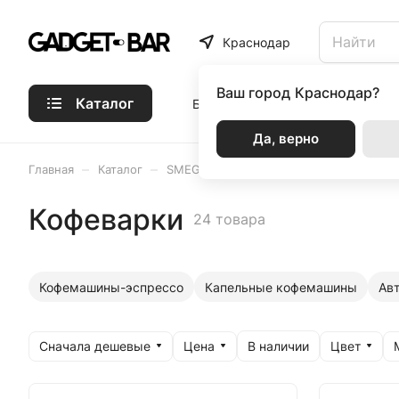
Краснодар
Ваш город
Краснодар?
Каталог
Бренды
Статьи
Акции
Р
Да, верно
–
–
–
Главная
Каталог
SMEG
Кофеварки
Кофеварки
24 товара
Кофемашины-эспрессо
Капельные кофемашины
Ав
Сначала дешевые
Цена
Цвет
В наличии