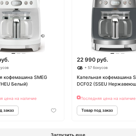
овар под заказ
Товар под зак
руб.
22 990 руб.
нусов
+ 57 бонусов
я кофемашина SMEG
Капельная кофемашина 
WHEU Белый)
DCF02 (SSEU Нержавеющ
я цена на наличие
Последняя цена на наличие
Загрузить еще