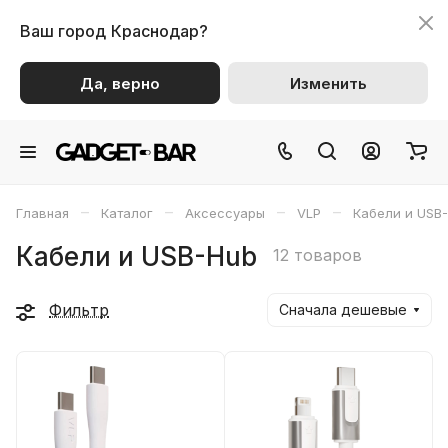
Ваш город
Краснодар?
Да, верно
Изменить
–
–
–
–
Главная
Каталог
Аксессуары
VLP
Кабели и USB
Кабели и USB-Hub
12 товаров
Фильтр
Сначала дешевые