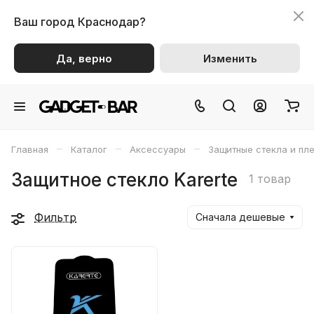
Ваш город
Краснодар?
Да, верно
Изменить
–
–
–
Главная
Каталог
Аксессуары
Защитные стекла и пл
Защитное стекло Karerte
1 товар
Фильтр
Сначала дешевые