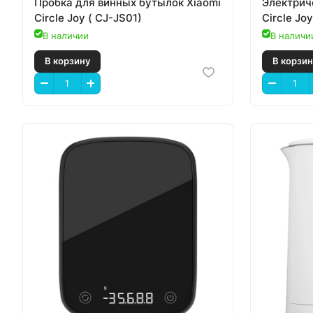
Пробка для винных бутылок Xiaomi
Электрич
Circle Joy ( CJ-JS01)
Circle Jo
В наличии
В наличи
В корзину
В