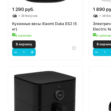
1 290 руб.
1 890 ру
+ 26 бонусов
+ 38 бо
Кухонные весы Xiaomi Duka ES2 (5
Электриче
кг)
Electric 
В наличии
В наличи
В корзину
В