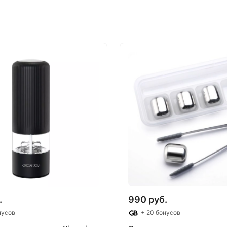
.
990 руб.
нусов
+ 20 бонусов