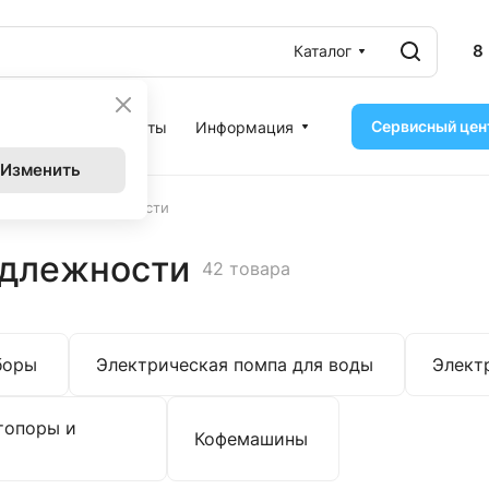
8
Каталог
Сервисный цен
ассрочка
Контакты
Информация
Изменить
хника и принадлежности
адлежности
42 товара
боры
Электрическая помпа для воды
Элект
топоры и
Кофемашины