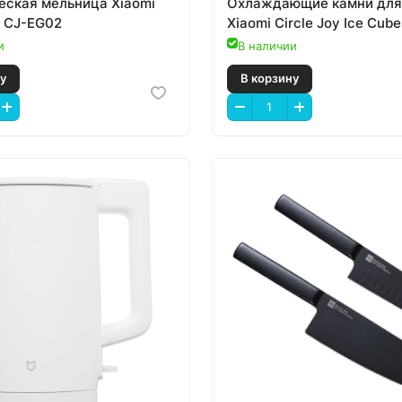
еская мельница Xiaomi
Охлаждающие камни для
y CJ-EG02
Xiaomi Circle Joy Ice Cube
и
В наличии
 корзину
В корзину