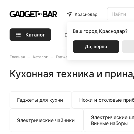
Краснодар
Ваш город
Краснодар?
Каталог
Бренды
Статьи
Акции
Р
Да, верно
–
–
–
–
Главная
Каталог
Гаджеты
Для дома
Кухонная те
Кухонная техника и прин
Гаджеты для кухни
Ножи и столовые при
Электрические ш
Электрические чайники
Винные наборы