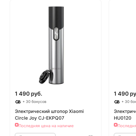
Товар под заказ
Т
1 490 руб.
1 490 ру
+ 30 бонусов
+ 30 бо
Электрический штопор Xiaomi
Электрич
Circle Joy CJ-EKPQ07
HU0120
Последняя цена на наличие
Последня