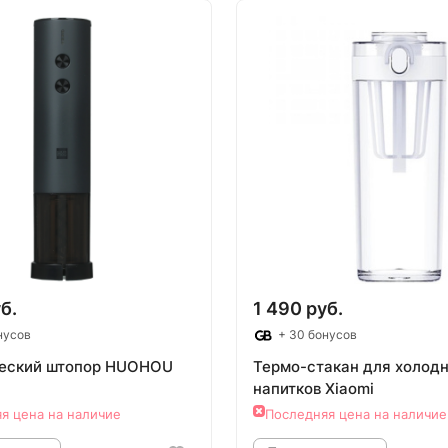
овар под заказ
Товар под зак
б.
1 490 руб.
нусов
+ 30 бонусов
еский штопор HUOHOU
Термо-стакан для холод
напитков Xiaomi
я цена на наличие
Последняя цена на наличие