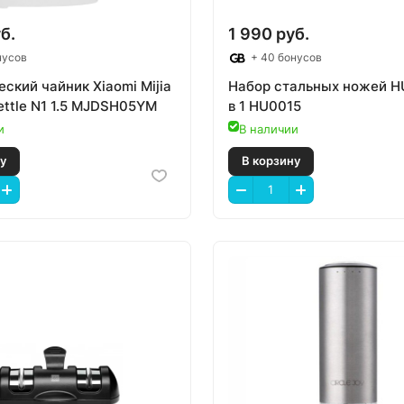
б.
1 990 руб.
нусов
+ 40 бонусов
ский чайник Xiaomi Mijia
Набор стальных ножей H
Kettle N1 1.5 MJDSH05YM
в 1 HU0015
и
В наличии
 корзину
В корзину