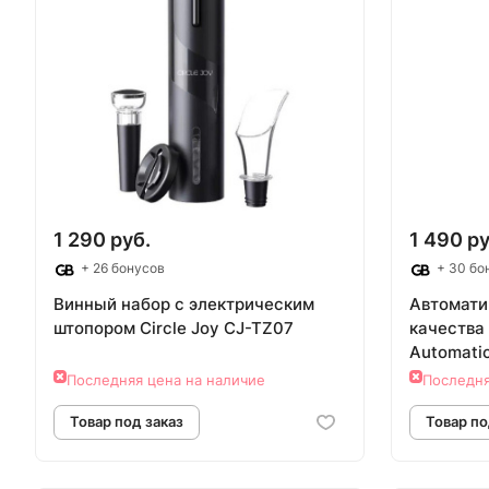
В корзину
Т
1 290 руб.
1 490 ру
+ 26 бонусов
+ 30 бо
Винный набор с электрическим
Автомати
штопором Circle Joy CJ-TZ07
качества 
Automati
ZDCSJ02
Последняя цена на наличие
Последня