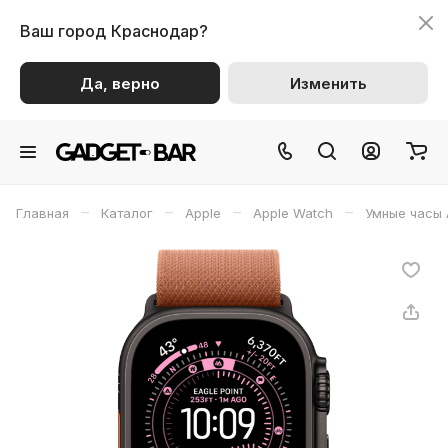
Ваш город
Краснодар?
Да, верно
Изменить
–
–
–
–
Главная
Каталог
Apple
Apple Watch
Умные часы 