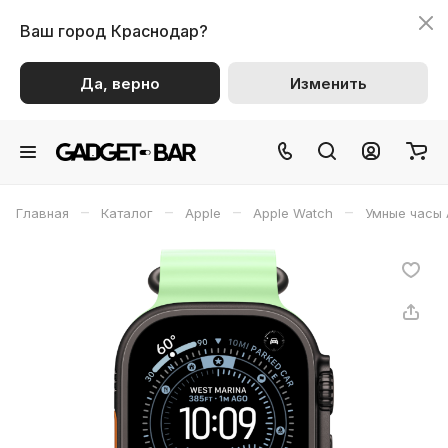
Ваш город
Краснодар?
Да, верно
Изменить
–
–
–
–
Главная
Каталог
Apple
Apple Watch
Умные часы 