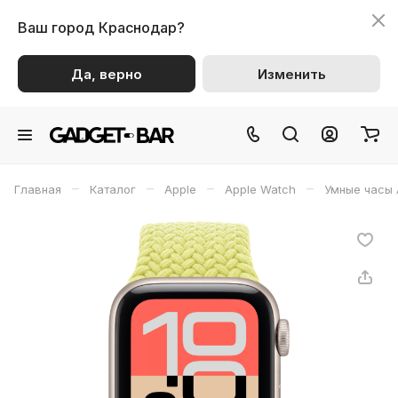
Ваш город
Краснодар?
Да, верно
Изменить
–
–
–
–
Главная
Каталог
Apple
Apple Watch
Умные часы 