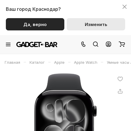
Ваш город
Краснодар?
Да, верно
Изменить
–
–
–
–
Главная
Каталог
Apple
Apple Watch
Умные часы 