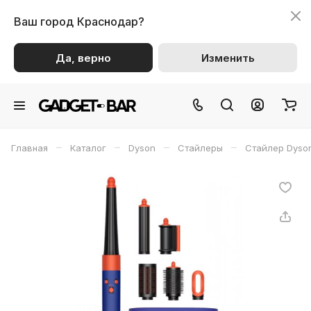
Ваш город
Краснодар?
Да, верно
Изменить
–
–
–
–
Главная
Каталог
Dyson
Стайлеры
Стайлер Dyso