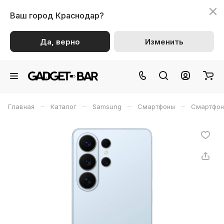
Ваш город
Краснодар?
Да, верно
Изменить
–
–
–
–
Главная
Каталог
Samsung
Смартфоны
Смартфон