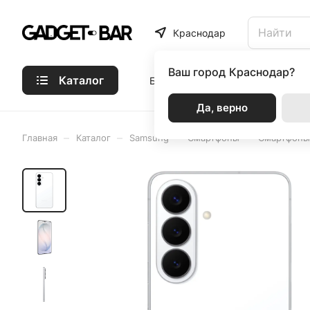
Краснодар
Ваш город
Краснодар?
Каталог
Бренды
Статьи
Акции
Р
Да, верно
–
–
–
–
Главная
Каталог
Samsung
Смартфоны
Смартфоны