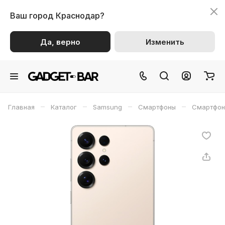
Ваш город
Краснодар?
Да, верно
Изменить
–
–
–
–
Главная
Каталог
Samsung
Смартфоны
Смартфон