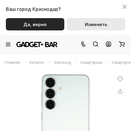
Ваш город
Краснодар?
Да, верно
Изменить
–
–
–
–
Главная
Каталог
Samsung
Смартфоны
Смартфон