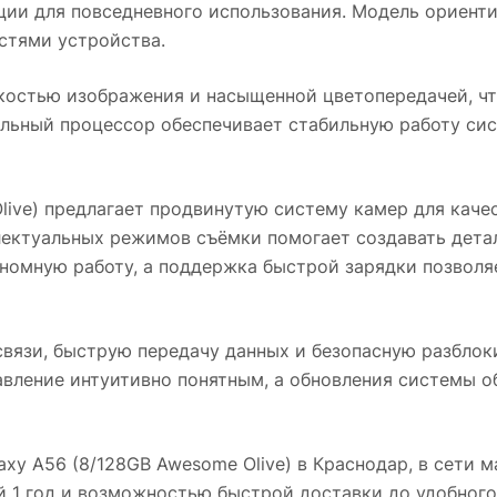
ии для повседневного использования. Модель ориенти
стями устройства.
остью изображения и насыщенной цветопередачей, чт
ельный процессор обеспечивает стабильную работу си
ive)
предлагает продвинутую систему камер для качес
лектуальных режимов съёмки помогает создавать дета
номную работу, а поддержка быстрой зарядки позволя
вязи, быструю передачу данных и безопасную разбло
авление интуитивно понятным, а обновления системы о
xy A56 (8/128GB Awesome Olive)
в
Краснодар
, в сети 
й 1 год и возможностью быстрой доставки до удобного