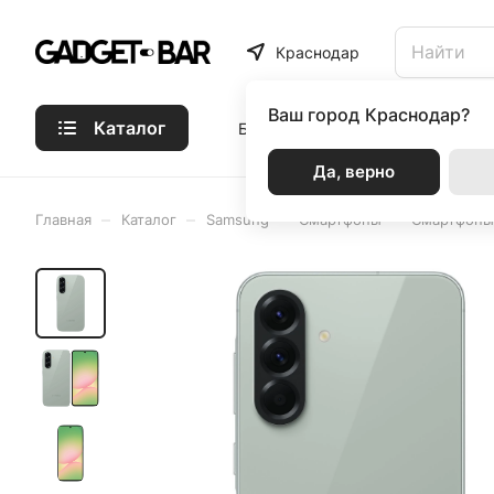
Краснодар
Ваш город
Краснодар?
Каталог
Бренды
Статьи
Акции
Р
Да, верно
–
–
–
–
Главная
Каталог
Samsung
Смартфоны
Смартфоны