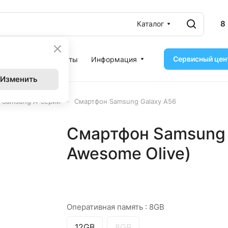
8
Каталог
Сервисный цен
ассрочка
Контакты
Информация
Изменить
–
 Samsung A-серии
Смартфон Samsung Galaxy A56
Смартфон Samsung 
Awesome Olive)
Оперативная память :
8GB
12GB
8GB