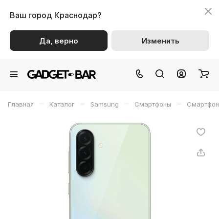
Ваш город
Краснодар?
Да, верно
Изменить
–
–
–
–
Главная
Каталог
Samsung
Смартфоны
Смартфон