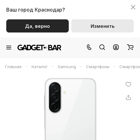
Ваш город
Краснодар?
Да, верно
Изменить
–
–
–
–
Главная
Каталог
Samsung
Смартфоны
Смартфон