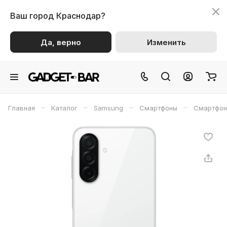
Ваш город
Краснодар?
Да, верно
Изменить
–
–
–
–
Главная
Каталог
Samsung
Смартфоны
Смартфон