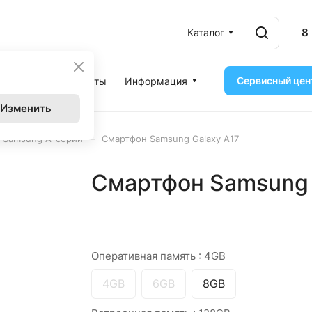
8
Каталог
Сервисный цен
ассрочка
Контакты
Информация
Изменить
–
 Samsung A-серии
Смартфон Samsung Galaxy A17
Смартфон Samsung G
Оперативная память :
4GB
4GB
6GB
8GB