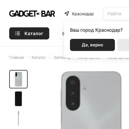
Краснодар
Ваш город
Краснодар?
Каталог
Бренды
Статьи
Акции
Р
Да, верно
–
–
–
–
Главная
Каталог
Samsung
Смартфоны
Смартфоны