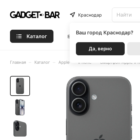
Краснодар
Ваш город
Краснодар?
Каталог
Бренды
Статьи
Акции
Р
Да, верно
–
–
–
–
Главная
Каталог
Apple
iPhone
Смартфон Apple iPh