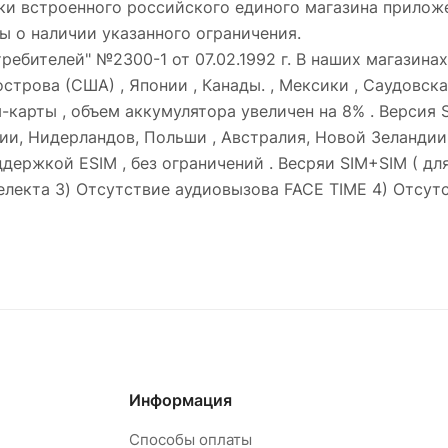
ки встроенного российского единого магазина приложе
ы о наличии указанного ограничения.
требителей" №2300-1 от 07.02.1992 г. В наших магазина
строва (США) , Японии , Канады. , Мексики , Саудовска
м-карты , объем аккумулятора увеличен на 8% . Версия 
и, Нидерландов, Польши , Австралия, Новой Зеландии 
ержкой ESIM , без ограничений . Весряи SIM+SIM ( для 
електа 3) Отсутствие аудиовызова FACE TIME 4) Отсут
Информация
Способы оплаты