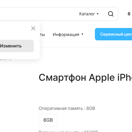
8
Каталог
Сервисный цен
ассрочка
Контакты
Информация
Изменить
one 17
Смартфон Apple iPh
Оперативная память :
8GB
8GB