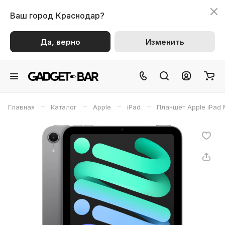
Ваш город
Краснодар?
Да, верно
Изменить
–
–
–
–
Главная
Каталог
Apple
iPad
Планшет Apple iPad M