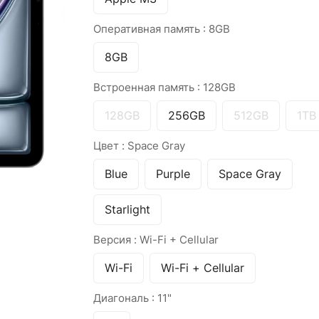
Оперативная память :
8GB
8GB
Встроенная память :
128GB
128GB
256GB
512GB
1TB
Цвет :
Space Gray
Blue
Purple
Space Gray
Starlight
Версия :
Wi-Fi + Cellular
Wi-Fi
Wi-Fi + Cellular
Диагональ :
11"