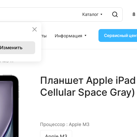
8
Каталог
Сервисный цен
ассрочка
Контакты
Информация
Изменить
r M3 11"
Планшет Apple iPad 
Cellular Space Gray)
Процессор :
Apple M3
Apple M3