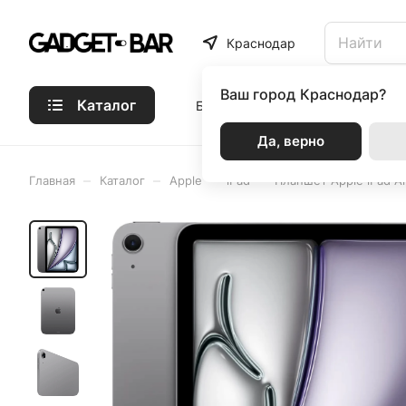
Краснодар
Ваш город
Краснодар?
Каталог
Бренды
Статьи
Акции
Р
Да, верно
–
–
–
–
Главная
Каталог
Apple
iPad
Планшет Apple iPad Ai