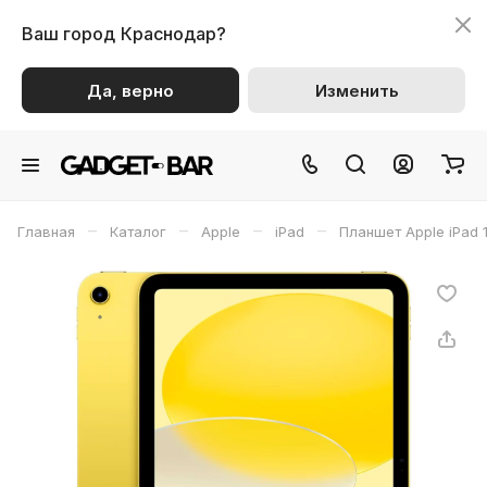
Ваш город
Краснодар?
Да, верно
Изменить
–
–
–
–
Главная
Каталог
Apple
iPad
Планшет Apple iPad 1