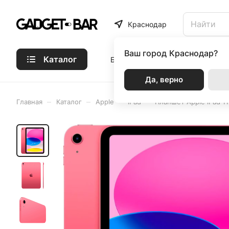
Краснодар
Ваш город
Краснодар?
Каталог
Бренды
Статьи
Акции
Р
Да, верно
–
–
–
–
Главная
Каталог
Apple
iPad
Планшет Apple iPad 11