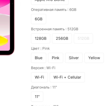
Оперативная память :
6GB
6GB
Встроенная память :
512GB
128GB
256GB
512GB
Цвет :
Pink
Blue
Pink
Silver
Yellow
Версия :
Wi-Fi
Wi-Fi
Wi-Fi + Cellular
Диагональ :
11"
11"