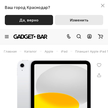
Ваш город
Краснодар?
Да, верно
Изменить
–
–
–
–
Главная
Каталог
Apple
iPad
Планшет Apple iPad 1