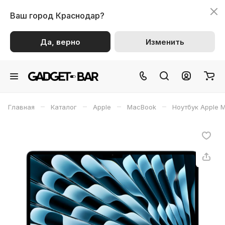
Ваш город
Краснодар?
Да, верно
Изменить
–
–
–
–
Главная
Каталог
Apple
MacBook
Ноутбук Apple M