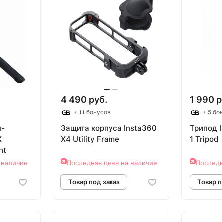
4 490 руб.
1 990 р
+ 11 бонусов
+ 5 бо
н-
Защита корпуса Insta360
Трипод I
X
X4 Utility Frame
1 Tripod
nt
 наличие
Последняя цена на наличие
Последн