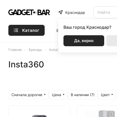
Краснодар
Ваш город
Краснодар?
Каталог
Бренды
Статьи
Акции
Р
Да, верно
–
–
Главная
Бренды
Insta360
Insta360
Сначала дорогие
Цена
Цвет
В наличии (
7
)