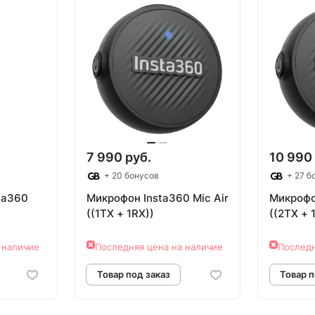
аказ
Товар под заказ
7 990 руб.
10 990
+ 20 бонусов
+ 27 б
ta360
Микрофон Insta360 Mic Air
Микрофо
((1TX + 1RX))
((2TX + 
 наличие
Последняя цена на наличие
Последн