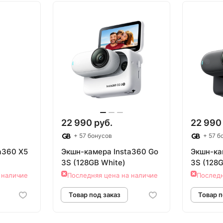
аказ
Товар под заказ
22 990 руб.
22 990
+ 57 бонусов
+ 57 б
a360 X5
Экшн-камера Insta360 Go
Экшн-ка
3S (128GB White)
3S (128G
 наличие
Последняя цена на наличие
Последн