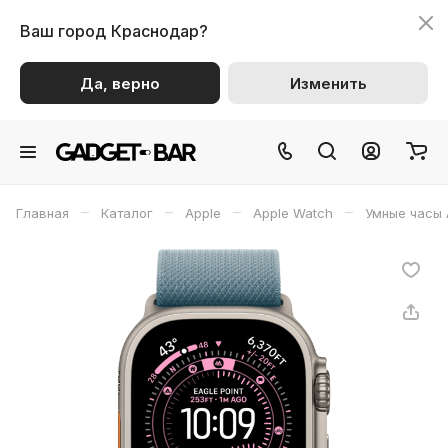
Ваш город
Краснодар?
Да, верно
Изменить
–
–
–
–
Главная
Каталог
Apple
Apple Watch
Умные часы 