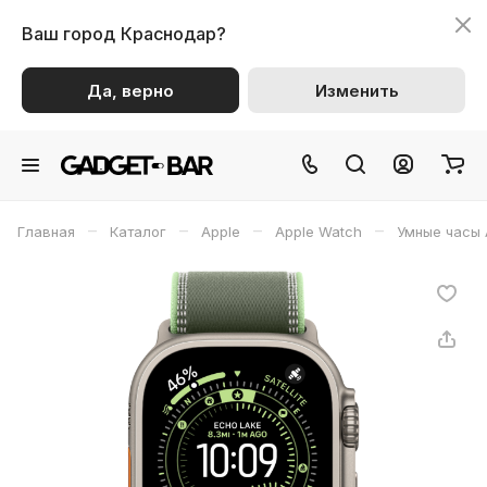
Ваш город
Краснодар?
Да, верно
Изменить
–
–
–
–
Главная
Каталог
Apple
Apple Watch
Умные часы 