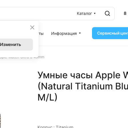
8
Каталог
Сервисный цен
ассрочка
Контакты
Информация
Изменить
ple Watch Ultra 3 49mm
Умные часы Apple W
(Natural Titanium Blu
M/L)
Корпус :
Titanium