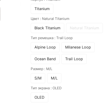
Titanium
Цвет :
Natural Titanium
Black Titanium
Natural Titanium
Тип ремешка :
Trail Loop
Alpine Loop
Milanese Loop
Ocean Band
Trail Loop
Размер :
M/L
S/M
M/L
Тип экрана :
OLED
OLED