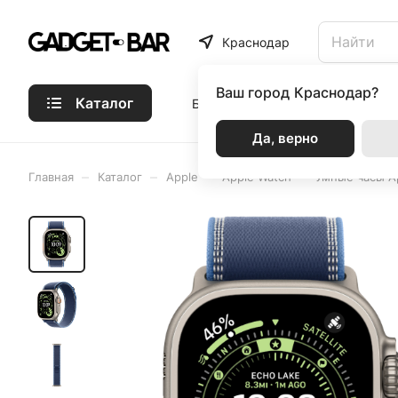
Краснодар
Ваш город
Краснодар?
Каталог
Бренды
Статьи
Акции
Р
Да, верно
–
–
–
–
Главная
Каталог
Apple
Apple Watch
Умные часы Ap