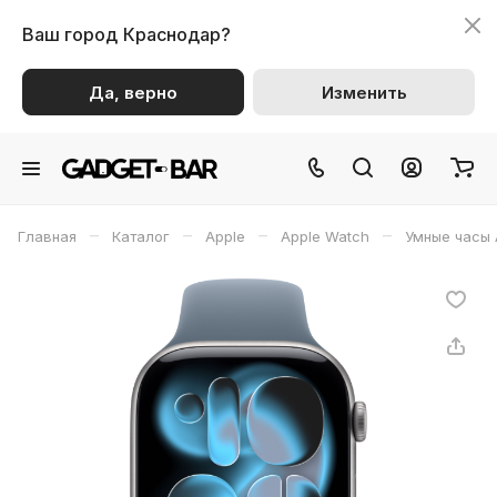
Ваш город
Краснодар?
Да, верно
Изменить
–
–
–
–
Главная
Каталог
Apple
Apple Watch
Умные часы 