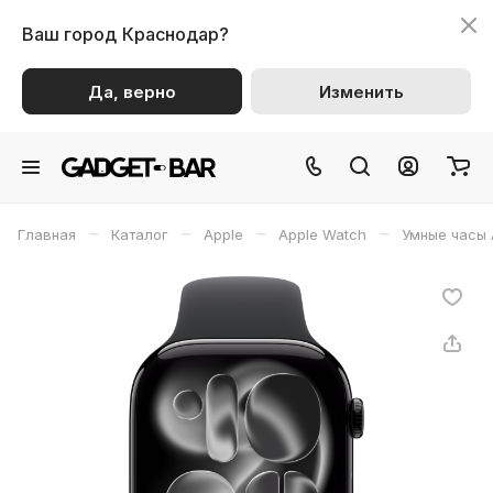
Ваш город
Краснодар?
Да, верно
Изменить
–
–
–
–
Главная
Каталог
Apple
Apple Watch
Умные часы 