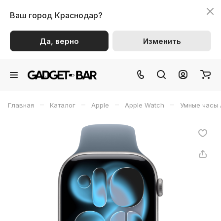
Ваш город
Краснодар?
Да, верно
Изменить
–
–
–
–
Главная
Каталог
Apple
Apple Watch
Умные часы 