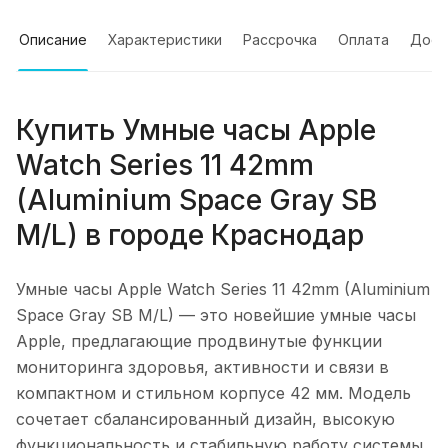
Описание
Характеристики
Рассрочка
Оплата
Дост
Купить
Умные часы Apple
Watch Series 11 42mm
(Aluminium Space Gray SB
M/L)
в городе
Краснодар
Умные часы Apple Watch Series 11 42mm (Aluminium
Space Gray SB M/L)
— это новейшие умные часы
Apple, предлагающие продвинутые функции
мониторинга здоровья, активности и связи в
компактном и стильном корпусе 42 мм. Модель
сочетает сбалансированный дизайн, высокую
функциональность и стабильную работу системы.