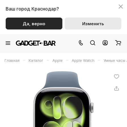
Ваш город
Краснодар?
Да, верно
Изменить
–
–
–
–
Главная
Каталог
Apple
Apple Watch
Умные часы 