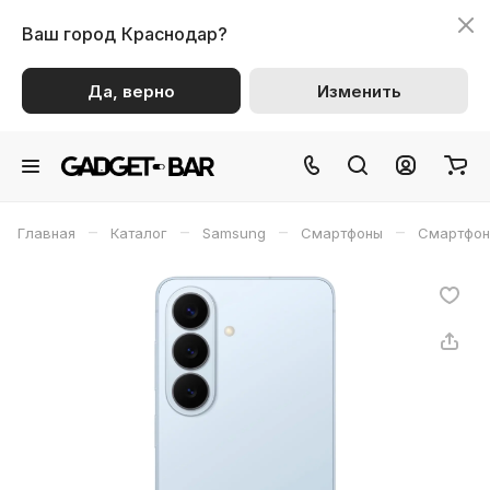
Ваш город
Краснодар?
Да, верно
Изменить
–
–
–
–
Главная
Каталог
Samsung
Смартфоны
Смартфон