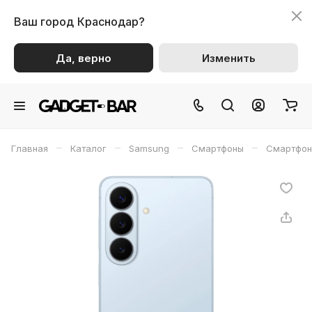
Ваш город
Краснодар?
Да, верно
Изменить
–
–
–
–
Главная
Каталог
Samsung
Смартфоны
Смартфон