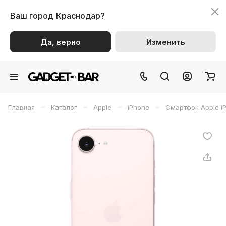
Ваш город
Краснодар?
Да, верно
Изменить
–
–
–
–
Главная
Каталог
Apple
iPhone
Смартфон Apple i