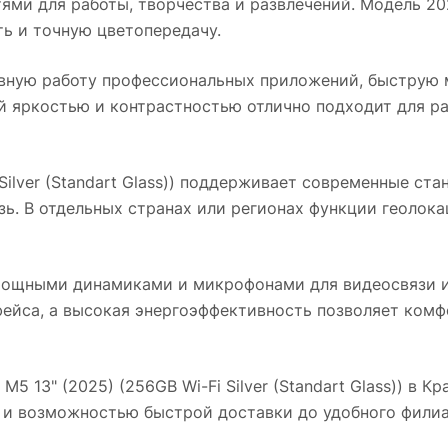
и для работы, творчества и развлечений. Модель 202
ь и точную цветопередачу.
авную работу профессиональных приложений, быструю 
ой яркостью и контрастностью отлично подходит для ра
lver (Standart Glass))
поддерживает современные станд
зь. В отдельных странах или регионах функции геолок
мощными динамиками и микрофонами для видеосвязи и
фейса, а высокая энергоэффективность позволяет комф
M5 13" (2025) (256GB Wi-Fi Silver (Standart Glass))
в
Кр
д и возможностью быстрой доставки до удобного филиа