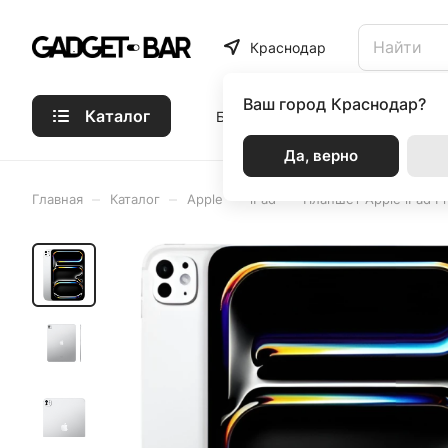
Краснодар
Ваш город
Краснодар?
Каталог
Бренды
Статьи
Акции
Р
Да, верно
–
–
–
–
Главная
Каталог
Apple
iPad
Планшет Apple iPad Pr