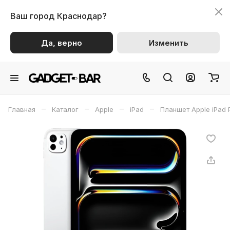
Ваш город
Краснодар?
Да, верно
Изменить
–
–
–
–
Главная
Каталог
Apple
iPad
Планшет Apple iPad P