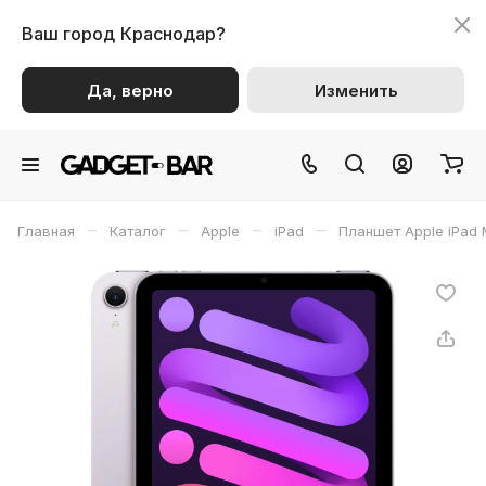
Ваш город
Краснодар?
Да, верно
Изменить
–
–
–
–
Главная
Каталог
Apple
iPad
Планшет Apple iPad M