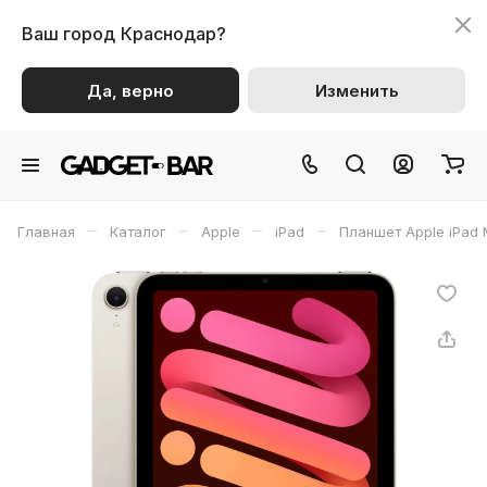
Ваш город
Краснодар?
Да, верно
Изменить
–
–
–
–
Главная
Каталог
Apple
iPad
Планшет Apple iPad M