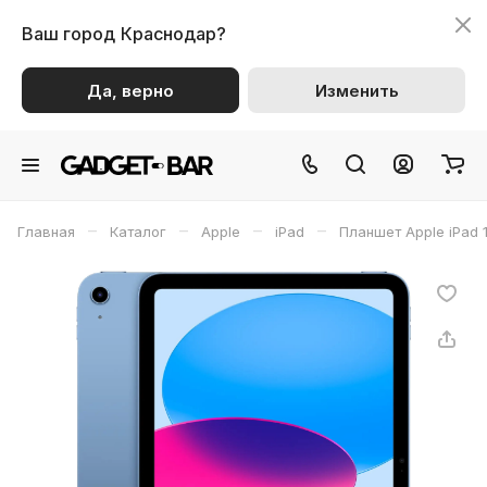
Ваш город
Краснодар?
Да, верно
Изменить
–
–
–
–
Главная
Каталог
Apple
iPad
Планшет Apple iPad 1