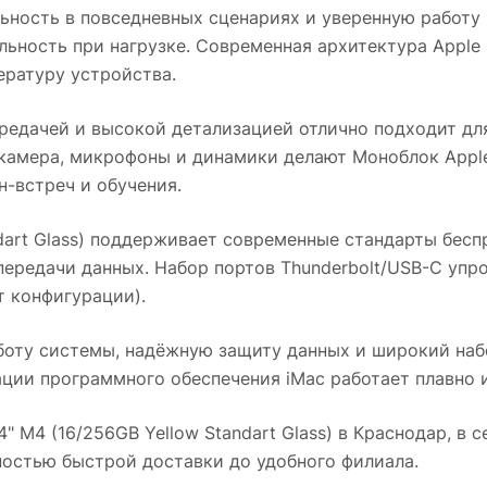
ьность в повседневных сценариях и уверенную работу 
ьность при нагрузке. Современная архитектура Apple 
ратуру устройства.
ередачей и высокой детализацией отлично подходит для
 камера, микрофоны и динамики делают
Моноблок Apple
-встреч и обучения.
art Glass)
поддерживает современные стандарты беспро
передачи данных. Набор портов Thunderbolt/USB-C уп
т конфигурации).
боту системы, надёжную защиту данных и широкий наб
ции программного обеспечения iMac работает плавно и
" M4 (16/256GB Yellow Standart Glass)
в
Краснодар
, в 
ностью быстрой доставки до удобного филиала.