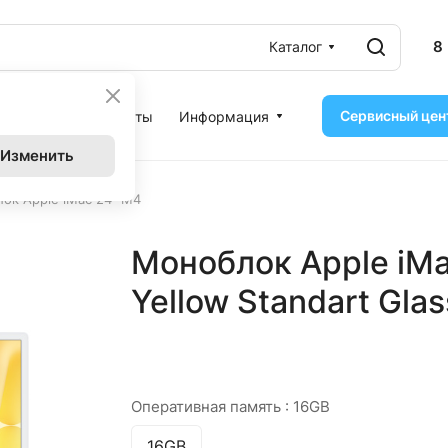
8
Каталог
Сервисный цен
ассрочка
Контакты
Информация
Изменить
ок Apple iMac 24" M4
Моноблок Apple iMa
Yellow Standart Glas
Оперативная память :
16GB
16GB