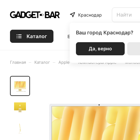
Краснодар
Ваш город
Краснодар?
Каталог
Бренды
Статьи
Акции
Р
Да, верно
–
–
–
–
Главная
Каталог
Apple
Компьютеры Apple
Монобл