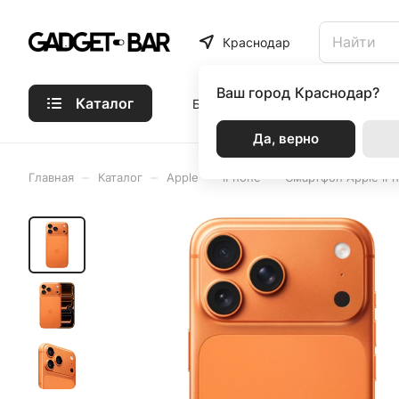
Краснодар
Ваш город
Краснодар?
Каталог
Бренды
Статьи
Акции
Р
Да, верно
–
–
–
–
Главная
Каталог
Apple
iPhone
Смартфон Apple iPh