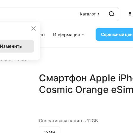
8
Каталог
Сервисный цен
ассрочка
Контакты
Информация
Изменить
one 17 Pro Max
Смартфон Apple iPh
Cosmic Orange eSim
Оперативная память :
12GB
12GB