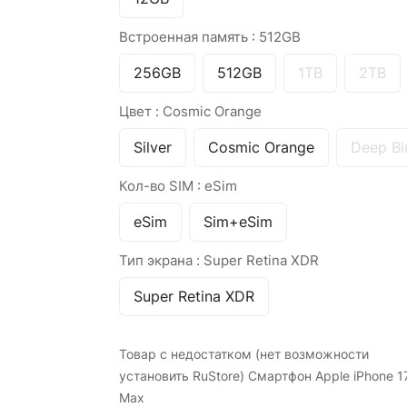
Встроенная память :
512GB
256GB
512GB
1TB
2TB
Цвет :
Cosmic Orange
Silver
Cosmic Orange
Deep Bl
Кол-во SIM :
eSim
eSim
Sim+eSim
Тип экрана :
Super Retina XDR
Super Retina XDR
Товар с недостатком (нет возможности
установить RuStore) Смартфон Apple iPhone 1
Max