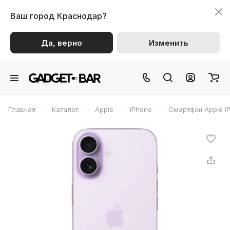
Ваш город
Краснодар?
Да, верно
Изменить
–
–
–
–
Главная
Каталог
Apple
iPhone
Смартфон Apple i