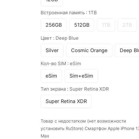
Встроенная память :
1TB
256GB
512GB
1TB
2TB
Цвет :
Deep Blue
Silver
Cosmic Orange
Deep Bl
Кол-во SIM :
eSim
eSim
Sim+eSim
Тип экрана :
Super Retina XDR
Super Retina XDR
Товар с недостатком (нет возможности
установить RuStore) Смартфон Apple iPhone 1
Max