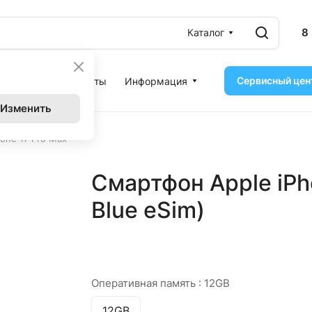
8
Каталог
Сервисный цен
ассрочка
Контакты
Информация
Изменить
one 17 Pro Max
Смартфон Apple iPh
Blue eSim)
Оперативная память :
12GB
12GB