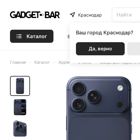
Краснодар
Ваш город
Краснодар?
Каталог
Бренды
Статьи
Акции
Р
Да, верно
–
–
–
–
Главная
Каталог
Apple
iPhone
Смартфон Apple iPh