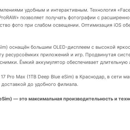
омлениями удобным и интерактивным. Технология «Face
ProRAW» позволяет получать фотографии с расширенн
ство фото при слабом освещении. Оптимизация iOS об
Sim)
оснащён большим OLED-дисплеем с высокой яркос
ту ресурсоёмких приложений и игр. Продвинутая сист
снимки. Ёмкий аккумулятор обеспечивает длительную 
17 Pro Max (1TB Deep Blue eSim)
в
Краснодар
, в сети м
й доставкой до удобного филиала.
eSim)
— это максимальная производительность и техно