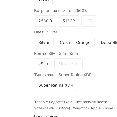
Встроенная память :
256GB
256GB
512GB
1TB
Цвет :
Silver
Silver
Cosmic Orange
Deep Bl
Кол-во SIM :
Sim+eSim
eSim
Sim+eSim
Тип экрана :
Super Retina XDR
Super Retina XDR
Товар с недостатком ( нет возможности
установить RuStore) Смартфон Apple iPhone 1
Все описание