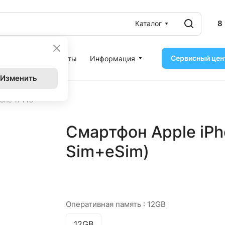
8
Каталог
Сервисный цен
ассрочка
Контакты
Информация
Изменить
one 17 Pro
Смартфон Apple iPho
Sim+eSim)
Оперативная память :
12GB
12GB