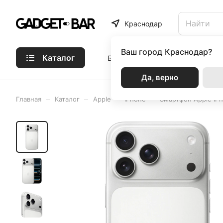
Краснодар
Ваш город
Краснодар?
Каталог
Бренды
Статьи
Акции
Р
Да, верно
–
–
–
–
Главная
Каталог
Apple
iPhone
Смартфон Apple iPh